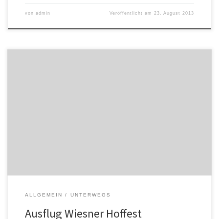
von
admin
Veröffentlicht am
23. August 2013
Gestern waren wir bei den Wiesners am Hoffest. Superleckeres
Essen aus eigener Bioproduktion, bestens gekühlte Getränke, ein
schattiger großer Tisch und gemütlich-spannendes Plaudern. Und
wenn alles nach Plan läuft, holen wir in ein paar Wochen die
Mangalitzas ab! Juhu! Nächstes Hoffest dort 14./15. September 10-
19 Uhr Arche des Wiskentale im […]
ALLGEMEIN
UNTERWEGS
Ausflug Wiesner Hoffest