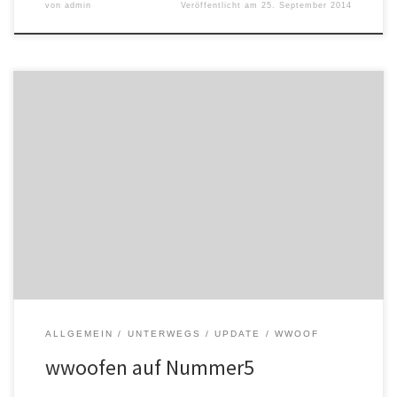
von
admin
Veröffentlicht am
25. September 2014
Wir sind nun auch ein wwoofer-Hof und freuen uns auf
WwooferInnen aus Â Wien und Welt! Alle Infos unter
http://www.wwoof.at. Bitte meldet Euch mit Wünschen zum
bevorzugten Zeitraum bei alexandra@nummer5.at.
ALLGEMEIN
UNTERWEGS
UPDATE
WWOOF
wwoofen auf Nummer5