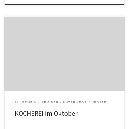
Die nächste KOCHEREI in der Winzerhofküche findet am Samstag,
18. Oktober 2014 von 14:00 bis 20:00 Uhr statt. Am Programm
stehen: * Sulmtaler Bio-Gockel (Biohof N°5) in Wurzelgemüse
geschmort. * Knusprige Chips aus Tobinambur mit Gemüsecremen
und Aufstrichen (Erdäpfelkas, Rote Rüben-Creme, würziger
Bohnenaufstrich). * Krautsalat mit Reiswein, Chilli und Sesam, […]
ALLGEMEIN
SEMINAR
UNTERWEGS
UPDATE
KOCHEREI im Oktober