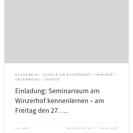
Zwischen 11 und 17 Uhr laden wir am Freitag den 27. Februar zur
Eröffnung unseres neuen Seminarraums. Der Seminarraum liegt
neben unserem Stadl, oberhalb unseres Weinkellers. Am
Programm: Seminarraumvorstellung – Welche Möglichkeiten bietet
mir der Seminarraum am Winzerhof und die Umgebung
Weingarten, Weinkeller, Gemüseacker? Schule am Bauernhof-
Miniprogramm für die Kinder […]
ALLGEMEIN
SCHULE AM BAUERNHOF
SEMINAR
UNTERWEGS
UPDATE
Einladung: Seminarraum am
Winzerhof kennenlernen – am
Freitag den 27. …
von
admin
Veröffentlicht am
27. Januar 2015