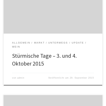
mit unserem Biostandl vor der Kellertür N°72 – das ist auf halber
Höhe der Kellergasse. Mit dabei haben wir: > feinen Biosturm >
Biotraubensaft, weiss, […]
ALLGEMEIN
MARKT
UNTERWEGS
UPDATE
WEIN
Stürmische Tage – 3. und 4.
Oktober 2015
von
admin
Veröffentlicht am
29. September 2015