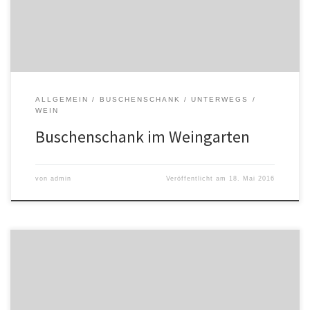
ALLGEMEIN
BUSCHENSCHANK
UNTERWEGS
WEIN
Buschenschank im Weingarten
von
admin
Veröffentlicht am
18. Mai 2016
Wir sind erstmals mit bei den Stürmischen Tagen mit dabei! In der
Kellergasse geht’s am 3. und 4. Oktober ab 14 Uhr rund, wir stehen