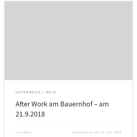
Eine Landpartie zu den Wurzeln unseres Essens „Vielfalt in der
heimischen Landwirtschaft“ Gibt es eigentlich noch Schulmilch?
Was ist der Unterschied zwischen biologischer und konventioneller
Landwirtschaft? Wie funktioniert ein Gemüse-Selbsternteprojekt?
Warum ist der Speck vom Mangaliza Schwein so gut? Was ist ein
Wiener Gemischter Satz? Und wie schaut eigentlich der […]
UNTERWEGS
WEIN
After Work am Bauernhof – am
21.9.2018
von
admin
Veröffentlicht am
29. Juni 2018