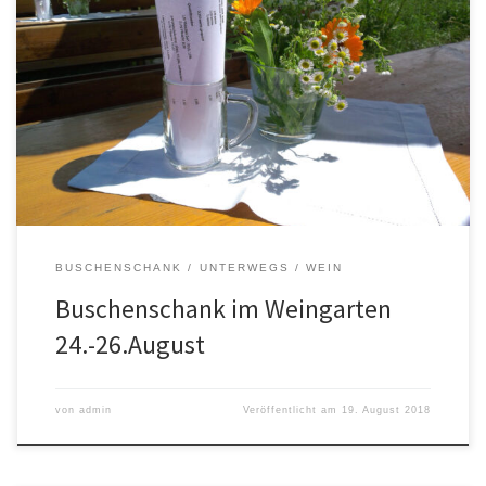
Kommendes Wochenende haben wir wieder ausg’steckt – Freitag
ab 16 Uhr, Samstag ab 16 Uhr und Sonntag ab 11 Uhr. Am Samstag
und Sonntag finden in Stammersdorf die Weintage statt – die
Stammersdorfer Straße selbst wird gesperrt sein und mit allerlei
Standln, Musik & natürlich Wein prall gefüllt sein. Wir […]
BUSCHENSCHANK
UNTERWEGS
WEIN
Buschenschank im Weingarten
24.-26.August
von
admin
Veröffentlicht am
19. August 2018