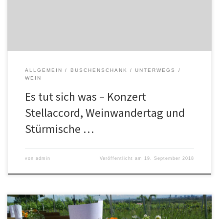
Sonntag ist in Wien Weinwandertag, auch durch Stammersdorf und
über […]
ALLGEMEIN
BUSCHENSCHANK
UNTERWEGS
WEIN
Es tut sich was – Konzert
Stellaccord, Weinwandertag und
Stürmische …
von
admin
Veröffentlicht am
19. September 2018