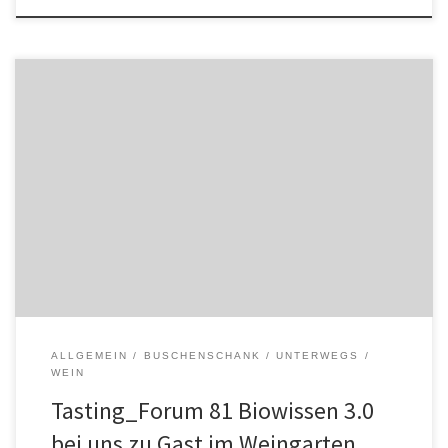
Tasting_forum 81: Grill und Chill – Bio-Grillsoßen-Verkostung
ALLGEMEIN
BUSCHENSCHANK
UNTERWEGS
WEIN
Tasting_Forum 81 Biowissen 3.0
bei uns zu Gast im Weingarten