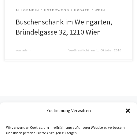
ALLGEMEIN
UNTERWEGS
UPDATE
WEIN
Buschenschank im Weingarten,
Bründelgasse 32, 1210 Wien
von
admin
Veröffentlicht am
1. Oktober 2016
Beitragsnavigation
Neuere Beiträge
NEUERE BEITRÄGE
Zustimmung Verwalten
1
2
3
Wir verwenden Cookies, um Ihre Erfahrung auf unserer Website zu verbessern
und Ihnen personalisierte Anzeigen zu zeigen.