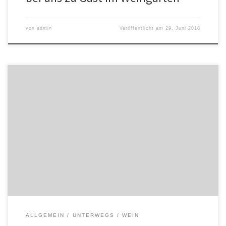
von
admin
Veröffentlicht am
29. Juni 2018
Guten Morgen – wir sind am Weg zum Weingarten! Heute um 11
Uhr kommt Bertl Mütter mit seinem Mut- und Wunderhorn und
spielt uns was. Dazu haben wir ein paar Zimtrollen im GeBäck.
Regen? Buschenschank heute Sonntag, solang der Himmel uns
hold ist! Bis gleich! PS: Zimtrollen zum Buschenschankfrühstück –
[…]
ALLGEMEIN
UNTERWEGS
WEIN