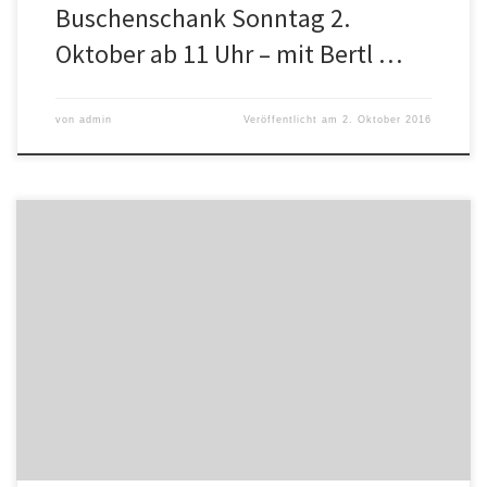
Buschenschank Sonntag 2.
Oktober ab 11 Uhr – mit Bertl …
von
admin
Veröffentlicht am
2. Oktober 2016
Heute Samsatg 1.10. ab 14 Uhr und morgen Sonntag ab 11 Uhr
zum letzten Mal in der Saison unsere Ausschank. Wetter heute soll
ganz fein werden, und auch morgen zumindest teilweise gut
halten – wir sind gespannt! Alle Infos zur Buschenschank auch auf
https://www.facebook.com/biohofnr5. Detailliertes Programm hier
http://wein.nummer5.at/2016/09/17/buschenschank-im-
weingarten-24-und-25-september-1-und-2-oktober/ Vor Ort […]