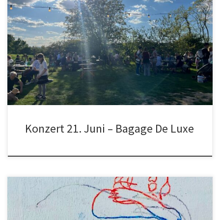
18 Uhr – Start Sommernachtskonzert; Ein Schmelztiegel aus den
verschiedensten Musikrichtungen, bei dessen Genuss keine
Langeweile aufkommt ! Die sechs Musiker der „ Bagage Deluxe“
haben neu arrangierte Versionen unterschiedlichster Musikstile im
Gepäck. Der Bogen spannt sich von rhythmischen Grooves,
melodiösen Ausflügen in die Welt des Jazz, bluesigen
Balladen,bis zu […]
Konzert 21. Juni – Bagage De Luxe
BIGGABAND – das Kollektiv um Mastermind Christoph Cech ist mit