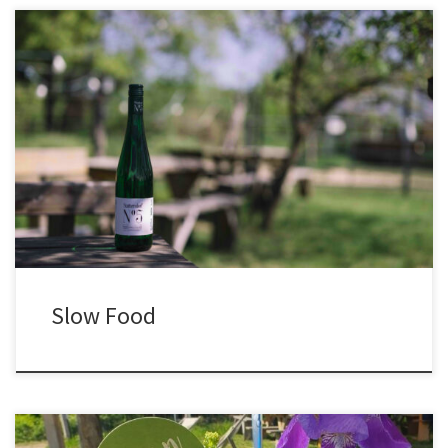
Seit 2026 sind wir nun als von Slow Food empfohlene
ProduzentInnen gelistet, gleichzeitig sind wir mit unserem
Kernprodukt Wiener Gemischter Satz auch beim gleichnamigen
Presidio vertreten. Alle Veranstaltungen und Verkostungen sind
auch unter https://www.slow-food.at zu finden. Wir bedanken uns
für ein nettes Shooting am Hof bei Daniela Wiebogen von Slow
[…]
Slow Food