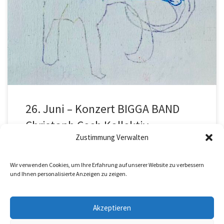
hoher Wahrscheinlichkeit Österreichs spannendste
Amateurbigband. Einlass: Buschenschank ab 16 Uhr geöffnet,
Tischreservierungen für Konzert ab 17 Uhr. Konzertbeginn: 18 Uhr.
Freie Spende in den Hut. Was Wann Wo & Anfahrt Erbpostgasse 50,
Buschenschank im Hochfeld Reservierung unbedingt erforderlich –
Platzkarten […]
26. Juni – Konzert BIGGA BAND
Christoph Cech Kollektiv
Zustimmung Verwalten
Wir verwenden Cookies, um Ihre Erfahrung auf unserer Website zu verbessern
und Ihnen personalisierte Anzeigen zu zeigen.
Akzeptieren