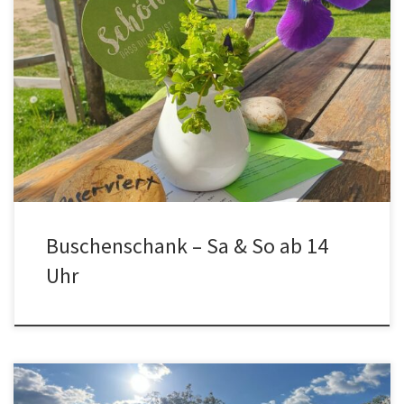
Unser Buschenschank ist am Samstag und Sonntag ab 14 Uhr
geöffnet. An der roten Hütte gibt es in Selbstbedienung kalte
Biojause mit Produkten vom Hof und von Partnerbetrieben.
Saisonal variierend Würste und Speck vom Mangalitza
Freilandschwein, Schmalz und Verhackerts, Lammwurst,
Bergkäsen, vegane Aufstriche, Sauergemüse und Süssen Abschluß
hausgemacht sowie von […]
Buschenschank – Sa & So ab 14
Uhr