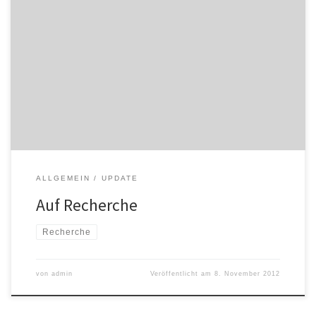
Die kühle nasse Zeit nutzen wir für Ausflüge – hinter uns liegt Ende
Oktober eine Betriebsbesichtigung bei den sympathischen
Wimmer-Czernys, ein Demeterweingut in Fels am Wagram.
NebenÂ fantastischen Weinen haben sie ihre Erfahrungen in der
Mangalitzahaltung mit uns geteilt. Spannend und wieder ein paar
Puzzlesteine mehr. Ursula Vender in St. […]
ALLGEMEIN
UPDATE
Auf Recherche
Recherche
von
admin
Veröffentlicht am
8. November 2012