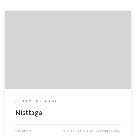
Oliver hat ausgesät – ein Gemenge aus Roggen, Wicke, Luzerne,
Rotklee und Weißklee. Wofür das ganze? Zur Bodengesundung,
für den Humusaufbau und vielleicht schon als erstes
Schweinderlfutter. Das müssen wir aber noch mit der
Biokontrollstelle besprechen. Unmengen von Pferdemist, um
genau zu sein 25m3, bekommen wir ab nun alle 2 […]
ALLGEMEIN
UPDATE
Misttage
von
admin
Veröffentlicht am
20. September 2012