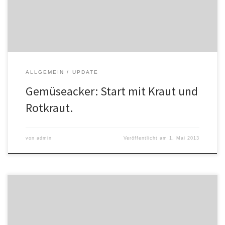
gehen schon die ersten Radieschen auf, Karotten und Pastinaken
keimen, Kohlrabi und […]
ALLGEMEIN
UPDATE
Gemüseacker: Start mit Kraut und
Rotkraut.
von
admin
Veröffentlicht am
1. Mai 2013
Seit Mitte März geht’s bei uns konstruktionstechnisch zur Sache. Wir
haben einen Folientunnel aufgestellt, in dem mittlerweile