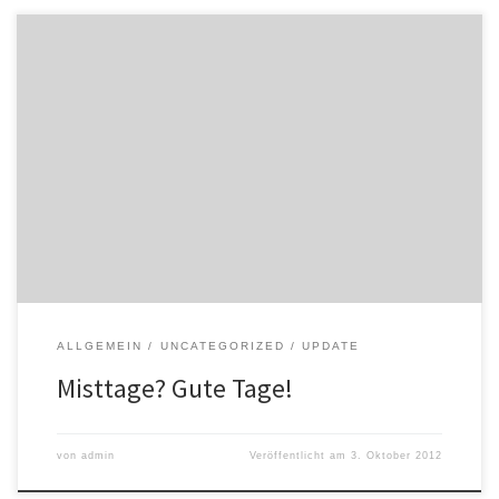
Manchmal sind die Misttage ja die eigentlich guten Tage. Und auf
dem Mist wachsen Kürbisse und all das andere Gemüse ja erst
richtig gut. Wir haben Winterzwiebel und -knoblauch ausgesäht.
Die Kürbisse fast abgeerntet. Der Roggen am Futteracker geht auf.
Der Miststreuer aus dem Waldviertel ist heute auf Nr. 5 […]
ALLGEMEIN
UNCATEGORIZED
UPDATE
Misttage? Gute Tage!
von
admin
Veröffentlicht am
3. Oktober 2012