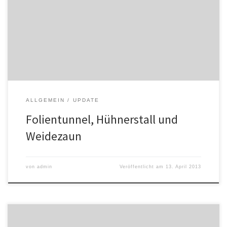
hunderte kleine Jungpflanzen heranwachsen. Beim Hühnerstall
sind wir bei der Innenarchitektur angelangt – wie sollen die Nester
aussehen, Sitzstangenhöhe, Klappenabmessungen. Immer im
Gegencheck mit den Biorichtlinien, damit alles dann beim Einzug
der Tiere […]
ALLGEMEIN
UPDATE
Folientunnel, Hühnerstall und
Weidezaun
von
admin
Veröffentlicht am
13. April 2013