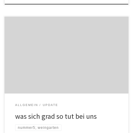
in den letzten wochen sind wir ganz schön durcheinander
gekommen. mit anatol’s früher ankunft hat’s unser leben auf
nummer 5 ganz schön auf den kopf gestellt. mit unterstützung von
freunden, familie, praktikantin magdalena und stammersdorfer
hilfe kamen wir gut durch den juli und den august. die roten rüben
reichen für […]
ALLGEMEIN
UPDATE
was sich grad so tut bei uns
nummer5; weingarten