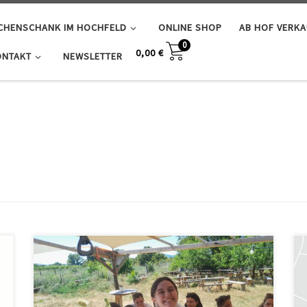
SCHENSCHANK IM HOCHFELD
ONLINE SHOP
AB HOF VERK
0
0,00
€
ONTAKT
NEWSLETTER
Am 28. und 29. September lädt die Stadt Wien zum
Weinwandertag – auf vie Hauptrouten lässt es sich
genussvoll dahinwandern und bei Buschenschank &