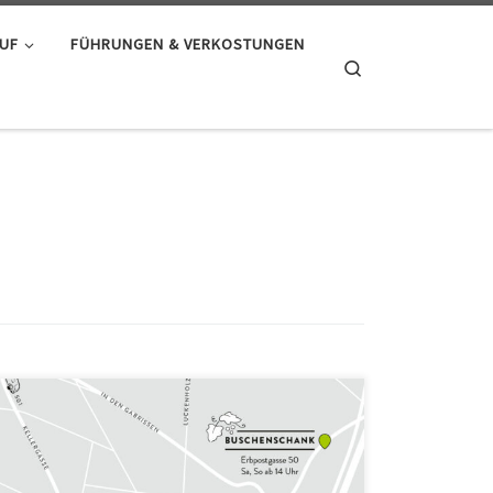
AUF
FÜHRUNGEN & VERKOSTUNGEN
Search
Erste Impressionen vom internen Anstarten der
Buschenschank – crispy & cold but so beautiful! Wir
freuen uns auf warme Maitage und sehen einander ab
11. in der Erbpostgasse 50. In der