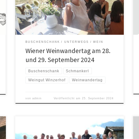
Heurigen Station machen. Wir sind dabei – mit Sturm,
Verhackerts, unseren Bio-Weinen & Feinem vom
Mangalitza Schwein sowie auch vegan/vegetarische
Stärkungen. Die Karte Wanderroute Strebersdorf – […]
BUSCHENSCHANK
UNTERWEGS
WEIN
Wiener Weinwandertag am 28.
und 29. September 2024
Buschenschank
Schmankerl
Weingut Winzerhof
Weinwandertag
von
admin
Veröffentlicht am
25. September 2024
Samstag 24. Juni, 19:30 UhrInnenhof Biohof N°5
Buschenschank, Clessgasse 82Heurigen geöffnet ab 15
UhrSitzplatz/Tischreservierung: 0660/2199631 und