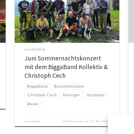
biohof@nummer5.atEintritt: faire freie Spende
BIGGABAND – das Kollektiv um Mastermind Christoph
Cech ist mit hoher Wahrscheinlichkeit Österreichs
spannendste Amateurbigband. Stilistisch streifen Cech
´s Stücke sehr viele musikalische Biotope, ohne dabei
den eigenwilligen poetischen Anspruch ihres […]
ALLGEMEIN
Juni Sommernachtskonzert
mit dem BiggaBand Kollektiv &
Christoph Cech
Biggaband
Buschenschank
Christoph Cech
Heuriger
Jazzband
Musik
von
admin
Veröffentlicht am
10. Mai 2023