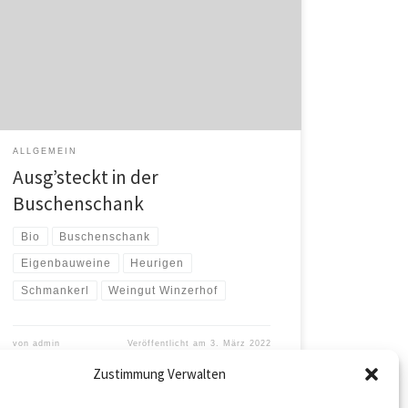
einschließlich 22. Mai. Hausgemachte Kipferl,
Weingebäck & Strudeln, pikant & süss, Genussbrote
und Schmankerlteller stehen auf unserer
Buschenschank Karte, die wir saisonal auf unsere
hofeigenen Produkte abstimmen. Freitag ab 16 Uhr,
Samstag ab […]
ALLGEMEIN
Ausg’steckt in der
Buschenschank
Bio
Buschenschank
Eigenbauweine
Heurigen
Schmankerl
Weingut Winzerhof
von
admin
Veröffentlicht am
3. März 2022
Zustimmung Verwalten