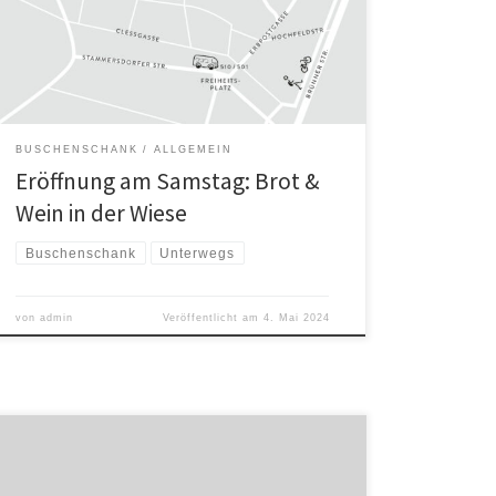
Selbstbedienungshütte gibt’s unsere BioWeine,
TraubenSaft & Limo, Brot & Aufstriche vom Mangalitza
Schwein sowie Schaf/Ziegenfrischkäse- und
Gemüsebasierte Aufstriche.
BUSCHENSCHANK
ALLGEMEIN
Eröffnung am Samstag: Brot &
Wein in der Wiese
Buschenschank
Unterwegs
von
admin
Veröffentlicht am
4. Mai 2024
Wir haben noch 2 Wochenenden im März ausgesteckt
– dann gehts wieder am 22. April weiter bis