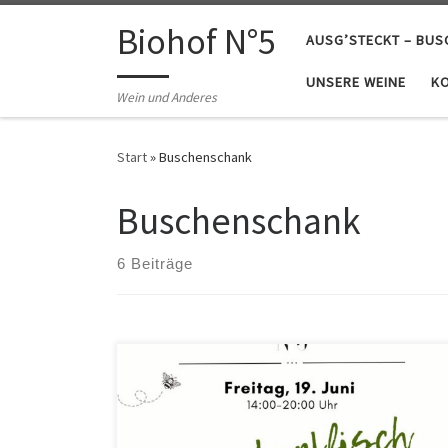
Zum Inhalt springen
Biohof N°5
AUSG’STECKT – BU
UNSERE WEINE
K
Wein und Anderes
Start
»
Buschenschank
Buschenschank
6 Beiträge
Steckerlfisch Freitage 1. Mai und 19. Juni In der Wiese
sitzen, am Steckerlfisch knabbern, und unsere
herrlichen Weine dazu genießen – das haben wir für