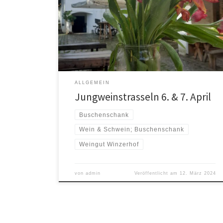
Sonntag den 7.4., hier bereits ab 14 Uhr. Viele
Betriebe in Stammersdorf öffnen an diesem
Wochenende die Hoftüren und ihr könnt Jungweine
verkosten. Wir bieten Euch Fassproben im Verkostungs-
5er und somit wirklich profunden Einblick in den […]
ALLGEMEIN
Jungweinstrasseln 6. & 7. April
Buschenschank
Wein & Schwein; Buschenschank
Weingut Winzerhof
von
admin
Veröffentlicht am
12. März 2024