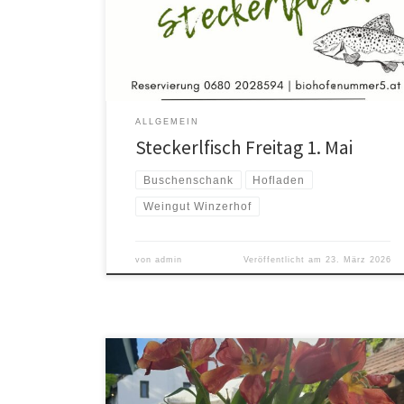
dieses Jahr wieder am Plan. Die Termine fürs Frühjahr
stehen fest, Reservierungen für 1.5. und 19.6. sind
bereits möglich: Steckerlfisch 14 bis 20 Uhr, letzte […]
ALLGEMEIN
Steckerlfisch Freitag 1. Mai
Buschenschank
Hofladen
Weingut Winzerhof
von
admin
Veröffentlicht am
23. März 2026
Im April haben wir anlässlich des Stammersdorfer
Jungweinstrasseln geöffnet, am Samstag den 6.4. und