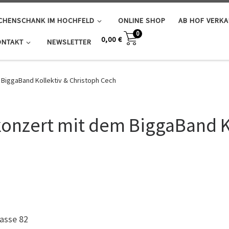
SCHENSCHANK IM HOCHFELD
ONLINE SHOP
AB HOF VERK
0
0,00
€
ONTAKT
NEWSLETTER
BiggaBand Kollektiv & Christoph Cech
nzert mit dem BiggaBand Ko
asse 82