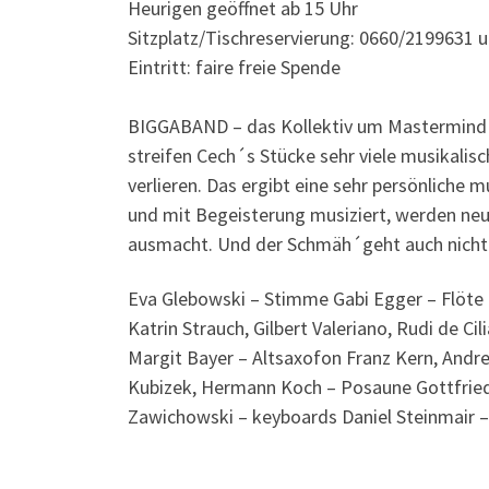
Heurigen geöffnet ab 15 Uhr
Sitzplatz/Tischreservierung: 0660/2199631 
Eintritt: faire freie Spende
BIGGABAND – das Kollektiv um Mastermind Ch
streifen Cech´s Stücke sehr viele musikalis
verlieren. Das ergibt eine sehr persönliche m
und mit Begeisterung musiziert, werden neu
ausmacht. Und der Schmäh´geht auch nicht a
Eva Glebowski – Stimme Gabi Egger – Flöte
Katrin Strauch, Gilbert Valeriano, Rudi de C
Margit Bayer – Altsaxofon Franz Kern, And
Kubizek, Hermann Koch – Posaune Gottfried
Zawichowski – keyboards Daniel Steinmair –