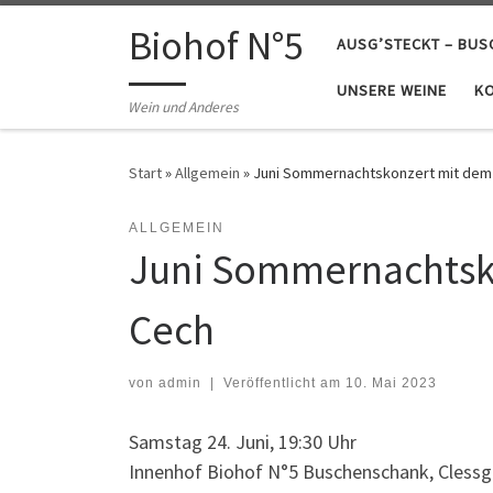
Zum Inhalt springen
Biohof N°5
AUSG’STECKT – BU
UNSERE WEINE
K
Wein und Anderes
Start
»
Allgemein
»
Juni Sommernachtskonzert mit dem 
ALLGEMEIN
Juni Sommernachtsko
Cech
von
admin
|
Veröffentlicht am
10. Mai 2023
Samstag 24. Juni, 19:30 Uhr
Innenhof Biohof N°5 Buschenschank, Clessg