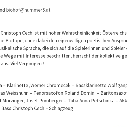
und
biohof@nummer5.at
ristoph Cech ist mit hoher Wahrscheinlichkeit Österreichs
che Biotope, ohne dabei den eigenwilligen poetischen Anspru
usikalische Sprache, die sich auf die Spielerinnen und Spiele
e Wege mit Interesse beschritten, herrscht der kollektive 
us. Viel Vergnügen !
ilia – Klarinette ‚Werner Chromecek – Bassklarinette Wolfgan
reas Weisshuhn – Tenorsaxofon Roland Domini – Baritonsaxo
 Mörzinger, Josef Pumberger – Tuba Anna Petschinka – Akko
 Bass Christoph Cech – Schlagzeug