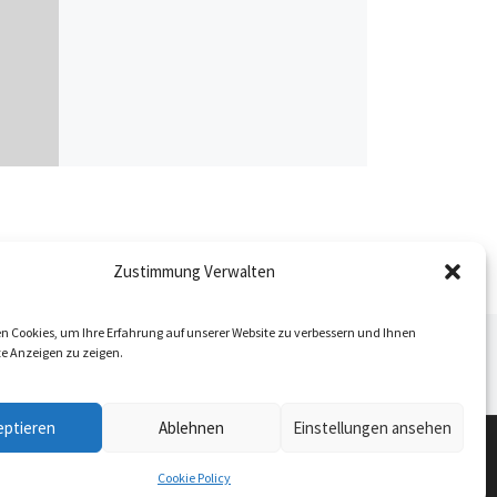
Zustimmung Verwalten
n Cookies, um Ihre Erfahrung auf unserer Website zu verbessern und Ihnen
Nä
te Anzeigen zu zeigen.
ISTE
HONIG, PASTEN, NUDELN – NEUES IM REGAL
eptieren
Ablehnen
Einstellungen ansehen
Cookie Policy