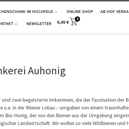
SCHENSCHANK IM HOCHFELD
ONLINE SHOP
AB HOF VERK
0
0,00
€
ONTAKT
NEWSLETTER
Imkerei Auhonig
ir sind zwei begeisterte Imkerinnen, die der Faszination der
die u.a. in der Wiener Lobau – umgeben von einem traumhaft
m Bio-Honig, der von den Bienen aus der Umgebung eingetra
logischer Landwirtschaft. Wir wollen so viele Wildbienen un