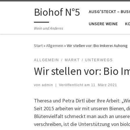
Zum Inhalt springen
Biohof N°5
AUSG’STECKT – BU
UNSERE WEINE
K
Wein und Anderes
Start
»
Allgemein
»
Wir stellen vor: Bio Imkerei Auhonig
ALLGEMEIN
MARKT
UNTERWEGS
Wir stellen vor: Bio 
von
admin
|
Veröffentlicht am
11. März 2021
Theresa und Petra Dirtl über Ihre Arbeit: „W
Seit 2015 arbeiten wir mit unseren Bienen, 
Blütenvielfalt schmeckt man auch an unsere
verschreiben, ist die Unterstützung von bio