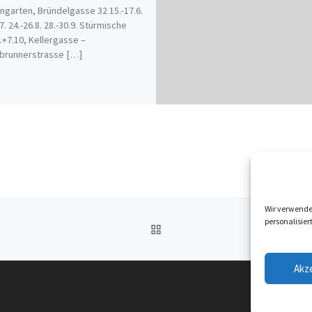
ngarten, Bründelgasse 32 15.-17.6.
7. 24.-26.8. 28.-30.9. Stürmische
.+7.10, Kellergasse –
brunnerstrasse […]
Wir verwende
personalisier
ZURÜCK ZUR BEITRAGSL
Akz