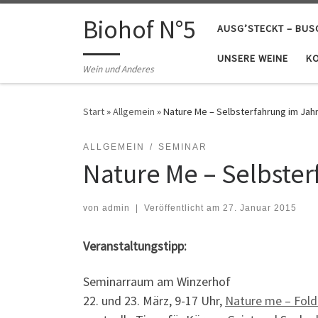
Zum Inhalt springen
Biohof N°5
AUSG’STECKT – BU
UNSERE WEINE
K
Wein und Anderes
Start
»
Allgemein
»
Nature Me – Selbsterfahrung im Jah
ALLGEMEIN
SEMINAR
Nature Me – Selbster
von
admin
|
Veröffentlicht am
27. Januar 2015
Veranstaltungstipp:
Seminarraum am Winzerhof
22. und 23. März, 9-17 Uhr,
Nature me – Fold