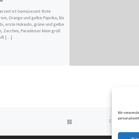
zeit ist Gemüsezeit: Rote
roni, Orange und gelbe Paprika, lila
bi, erste Hokaido, grüne und gelbe
n, Zucchini, Paradeiser klein groß
ift […]
Wir verwende
personalisier
ZURÜCK ZUR BEITRAGSL