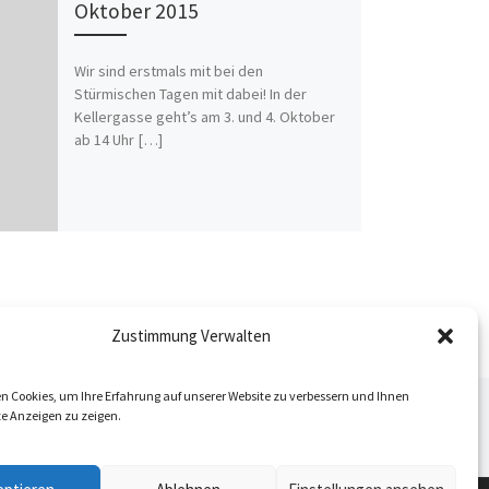
Oktober 2015
Wir sind erstmals mit bei den
Stürmischen Tagen mit dabei! In der
Kellergasse geht’s am 3. und 4. Oktober
ab 14 Uhr […]
Zustimmung Verwalten
n Cookies, um Ihre Erfahrung auf unserer Website zu verbessern und Ihnen
Nä
te Anzeigen zu zeigen.
ISTE
EINLADUNG: SEMINARRAUM AM WINZERHOF KENNENLERNEN – AM FREITAG DEN 27. FEBRUAR, ZWISCHEN 11 UND 17 UHR.