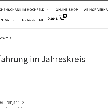
SCHENSCHANK IM HOCHFELD
ONLINE SHOP
AB HOF VERK
0
0,00
€
ONTAKT
NEWSLETTER
reskreis
fahrung im Jahreskreis
er Frühjahr_p