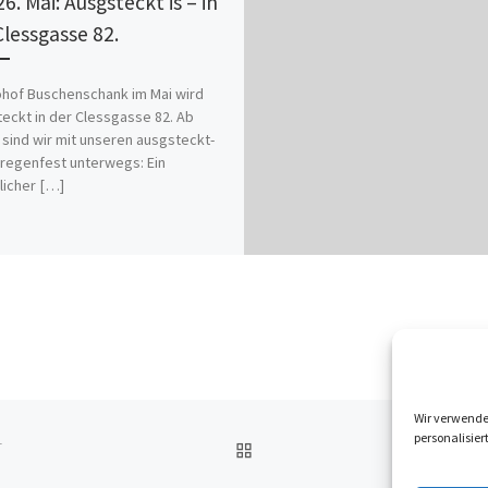
6. Mai: Ausgsteckt is – in
Clessgasse 82.
ohof Buschenschank im Mai wird
eckt in der Clessgasse 82. Ab
 sind wir mit unseren ausgsteckt-
regenfest unterwegs: Ein
icher […]
Wir verwende
personalisier
ZURÜCK ZUR BEITRAGSL
T