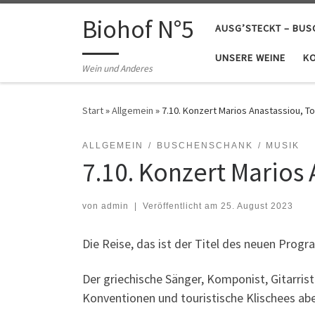
Zum Inhalt springen
Biohof N°5
AUSG’STECKT – BU
UNSERE WEINE
K
Wein und Anderes
Start
»
Allgemein
»
7.10. Konzert Marios Anastassiou, To 
ALLGEMEIN
BUSCHENSCHANK
MUSIK
7.10. Konzert Marios 
von
admin
|
Veröffentlicht am
25. August 2023
Die Reise, das ist der Titel des neuen Prog
Der griechische Sänger, Komponist, Gitarris
Konventionen und touristische Klischees abe