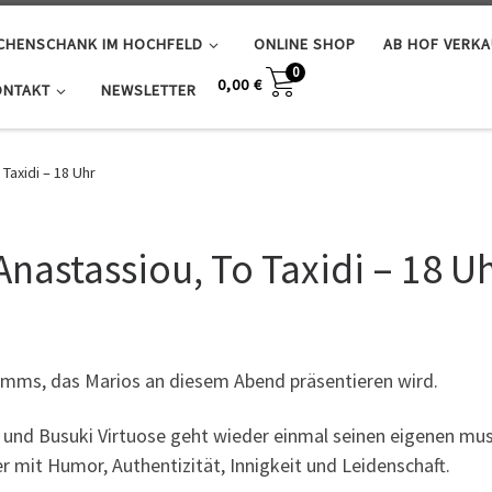
SCHENSCHANK IM HOCHFELD
ONLINE SHOP
AB HOF VERK
0
0,00
€
ONTAKT
NEWSLETTER
Taxidi – 18 Uhr
Anastassiou, To Taxidi – 18 U
ramms, das Marios an diesem Abend präsentieren wird.
t und Busuki Virtuose geht wieder einmal seinen eigenen mu
r mit Humor, Authentizität, Innigkeit und Leidenschaft.