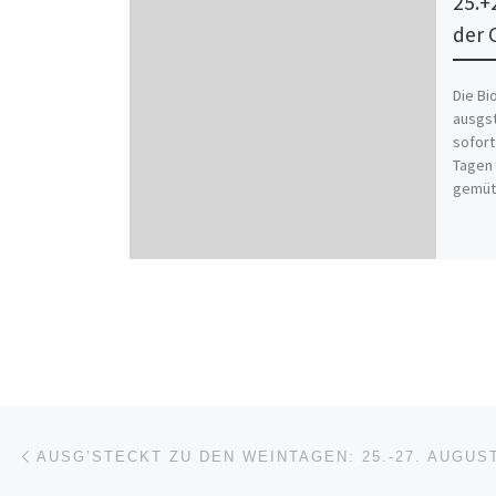
25.+2
der 
Die Bi
ausgst
sofort
Tagen 
gemütl
Beitragsnavigation
Vorheriger Beitrag
AUSG’STECKT ZU DEN WEINTAGEN: 25.-27. AUGUS