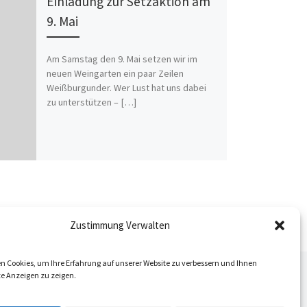
Einladung zur Setzaktion am
9. Mai
Am Samstag den 9. Mai setzen wir im
neuen Weingarten ein paar Zeilen
Weißburgunder. Wer Lust hat uns dabei
zu unterstützen – […]
Zustimmung Verwalten
n Cookies, um Ihre Erfahrung auf unserer Website zu verbessern und Ihnen
Nä
te Anzeigen zu zeigen.
ISTE
KUNSTGEBUNGSMOMENTE AM WEINWANDERTAG