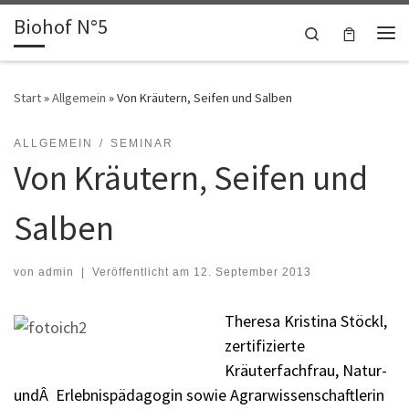
Biohof N°5
Zum Inhalt springen
Search
Me
Start
»
Allgemein
»
Von Kräutern, Seifen und Salben
ALLGEMEIN
SEMINAR
Von Kräutern, Seifen und
Salben
von
admin
|
Veröffentlicht am
12. September 2013
Theresa Kris
tina Stöckl,
zertifizierte
Kräuterfachfrau, Natur-
undÂ Erlebnispädagogin sowie Agrarwissenschaftlerin