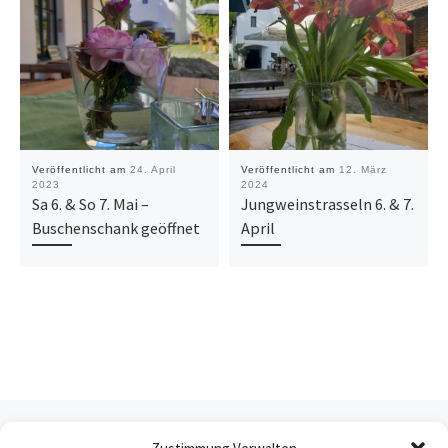
Veröffentlicht am
24. April
Veröffentlicht am
12. März
2023
2024
Sa 6. & So 7. Mai –
Jungweinstrasseln 6. & 7.
Buschenschank geöffnet
April
Beitragsnavigation
Vorheriger Beitrag
WIENER GEMISCHTER SATZ, DAC IM RATHAUS – 9. MÄRZ AB 16 UHR