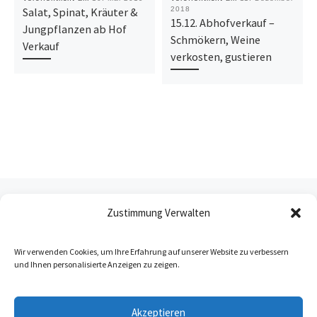
Salat, Spinat, Kräuter &
2018
15.12. Abhofverkauf –
Jungpflanzen ab Hof
Schmökern, Weine
Verkauf
verkosten, gustieren
Beitragsnavigation
Vorheriger Beitrag
ELLA PROJEKTWETTBEWERB-NOMINIERUNG
Zustimmung Verwalten
ZURÜCK ZUR BEITRAGSL
Wir verwenden Cookies, um Ihre Erfahrung auf unserer Website zu verbessern
und Ihnen personalisierte Anzeigen zu zeigen.
Nä
MOVING AND GROOVING KÖRPER – RHYTHMUS – STIMME IN DER TEAMENTWICKLUNG
Akzeptieren