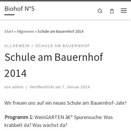
Biohof N°5
Zum Inhalt springen
Search
Me
Start
»
Allgemein
»
Schule am Bauernhof 2014
ALLGEMEIN
SCHULE AM BAUERNHOF
Schule am Bauernhof
2014
von
admin
|
Veröffentlicht am
7. Januar 2014
Wir freuen uns auf ein neues Schule am Bauernhof-Jahr!
Programm 1:
WeinGARTEN â€“ Spurensuche: Was
krabbelt da? Was wächst da?