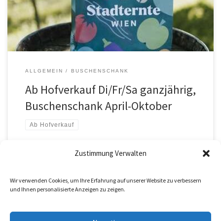
ein (Abholung zu anderem Zeitpunkt, Lieferung, Zustellung mit
DPD […]
ALLGEMEIN
BUSCHENSCHANK
Ab Hofverkauf Di/Fr/Sa ganzjährig,
Buschenschank April-Oktober
Ab Hofverkauf
Zustimmung Verwalten
von
admin
Veröffentlicht am
16. Dezember 2024
Wir verwenden Cookies, um Ihre Erfahrung auf unserer Website zu verbessern
und Ihnen personalisierte Anzeigen zu zeigen.