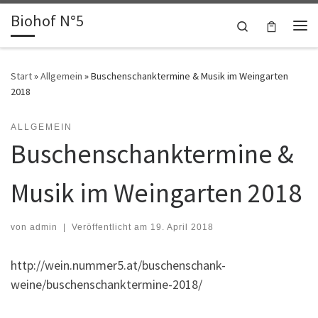
Biohof N°5
Zum Inhalt springen
Search
Me
Start
»
Allgemein
»
Buschenschanktermine & Musik im Weingarten
2018
ALLGEMEIN
Buschenschanktermine &
Musik im Weingarten 2018
von
admin
|
Veröffentlicht am
19. April 2018
http://wein.nummer5.at/buschenschank-
weine/buschenschanktermine-2018/