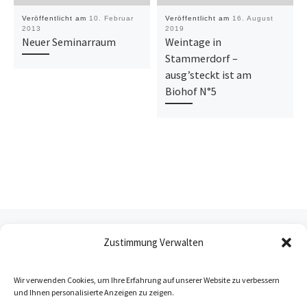
Veröffentlicht am
10. Februar
Veröffentlicht am
16. August
2013
2019
Neuer Seminarraum
Weintage in
Stammerdorf –
ausg’steckt ist am
Biohof N°5
Beitragsnavigation
Vorheriger Beitrag
PRÄSENTATION WIENER GEMISCHTER SATZ, DAC – 26. MÄRZ IM RATHAUS
Zustimmung Verwalten
ZURÜCK ZUR BEITRAGSL
Wir verwenden Cookies, um Ihre Erfahrung auf unserer Website zu verbessern
und Ihnen personalisierte Anzeigen zu zeigen.
Nä