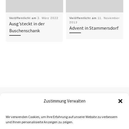
Veröffentlicht am
3. März 2022
Veröffentlicht am
11. November
Ausg’steckt in der
2013
Advent in Stammersdorf
Buschenschank
Beitragsnavigation
Vorheriger Beitrag
UNSER TRAKTOR!
Zustimmung Verwalten
ZURÜCK ZUR BEITRAGSL
Wir verwenden Cookies, um Ihre Erfahrung auf unserer Website zu verbessern
und Ihnen personalisierte Anzeigen zu zeigen.
Nä