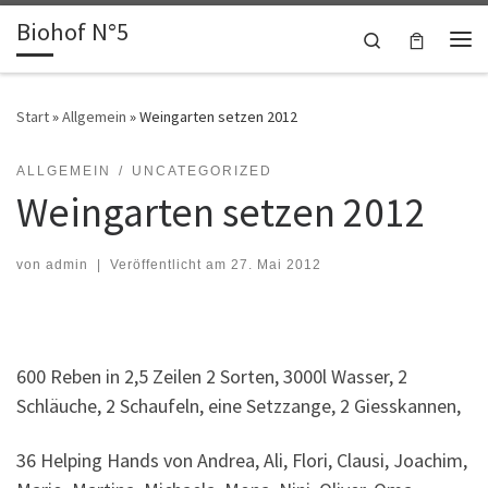
Biohof N°5
Zum Inhalt springen
Search
Me
Start
»
Allgemein
»
Weingarten setzen 2012
ALLGEMEIN
UNCATEGORIZED
Weingarten setzen 2012
von
admin
|
Veröffentlicht am
27. Mai 2012
600 Reben in 2,5 Zeilen 2 Sorten, 3000l Wasser, 2
Schläuche, 2 Schaufeln, eine Setzzange, 2 Giesskannen,
36 Helping Hands von Andrea, Ali, Flori, Clausi, Joachim,