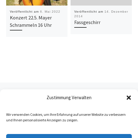
Veröffentlicht am
6. Mai 2022
Veröffentlicht am
14. Dezember
Konzert 22.5. Mayer
2014
Fassgeschirr
Schrammeln 16 Uhr
Beitragsnavigation
Vorheriger Beitrag
EIN LANGER TAG …
Zustimmung Verwalten
ZURÜCK ZUR BEITRAGSL
Wir verwenden Cookies, um Ihre Erfahrung auf unserer Website zu verbessern
und Ihnen personalisierte Anzeigen zu zeigen.
Nä
AUS DEM SALATBEET